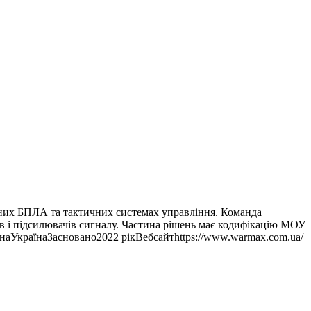
дарних БПЛА та тактичних системах управління. Команда
ів і підсилювачів сигналу. Частина рішень має кодифікацію МОУ
на
Україна
Засновано
2022
рік
Вебсайт
https://www.warmax.com.ua/