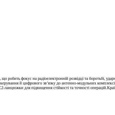
я, що робить фокус на радіоелектронній розвідці та боротьбі, у
о керування й цифрового зв’язку до антенно-модульних комплекс
C2-ланцюжки для підвищення стійкості та точності операцій.
Краї