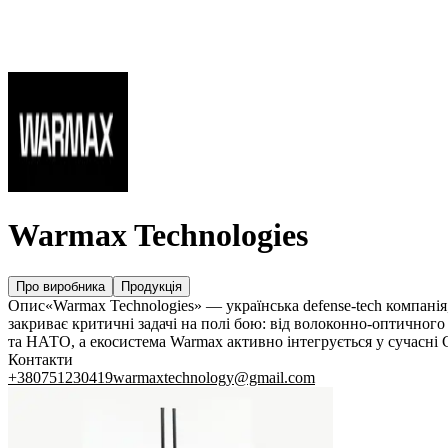
FPV-дрони та квадрокоптери
БПЛА літакового типу
Наземні дрони
Системи РЕБ
Системи РЕР
Виробники
Warmax Technologies
Про виробника
Продукція
Опис
«Warmax Technologies» — українська defense-tech компані
закриває критичні задачі на полі бою: від волоконно-оптичног
та НАТО, а екосистема Warmax активно інтегрується у сучасні 
Контакти
+380751230419
warmaxtechnology@gmail.com