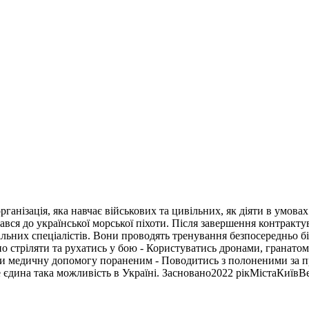
 організація, яка навчає військових та цивільних, як діяти в умов
вся до української морської піхоти. Після завершення контракту
льних спеціалістів. Вони проводять тренування безпосередньо бі
 стріляти та рухатись у бою - Користуватись дронами, гранатоме
вати медичну допомогу пораненим - Поводитись з полоненими за 
 єдина така можливість в Україні.
Засновано
2022
рік
Міста
Київ
В