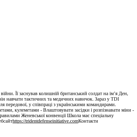
ах війни. Її заснував колишній британський солдат на ім’я Ден,
він навчати тактичних та медичних навичок. Зараз у TDI
ля передової, у співпраці з українськими командирами.
тами, кулеметами - Влаштовувати засідки і розпізнавати міни -
правилами Женевської конвенції Школа має спеціальну
ебсайт
https://tridentdefenseinitiative.com
Контакти