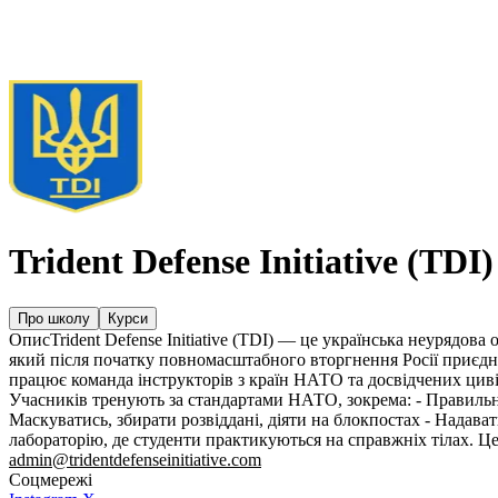
FPV-дрони та квадрокоптери
БПЛА літакового типу
Наземні дрони
Системи РЕБ
Системи РЕР
Виробники
Trident Defense Initiative (TDI)
Про школу
Курси
Опис
Trident Defense Initiative (TDI) — це українська неурядова
який після початку повномасштабного вторгнення Росії приєдна
працює команда інструкторів з країн НАТО та досвідчених циві
Учасників тренують за стандартами НАТО, зокрема: - Правильно
Маскуватись, збирати розвіддані, діяти на блокпостах - Нада
лабораторію, де студенти практикуються на справжніх тілах. Це
admin@tridentdefenseinitiative.com
Соцмережі