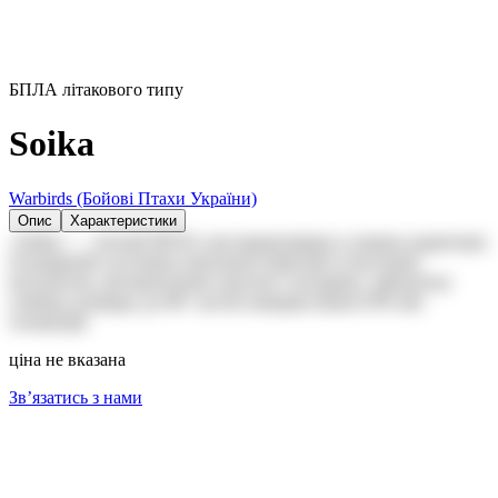
FPV-дрони та квадрокоптери
БПЛА літакового типу
БПЛА літакового типу
Наземні дрони
Системи РЕБ
Soika
Системи РЕР
Виробники
Warbirds (Бойові Птахи України)
Опис
Характеристики
«Soika» — легкий БПЛА для аеророзвідки в умовах радіотиші.
Оснащений системою візуальної навігації зі штучним
інтелектом, автоматичним зльотом і посадкою, забезпечує
глибоку розвідку до 90+ км без використання GPS або
телеметрії.
ціна не вказана
Зв’язатись з нами