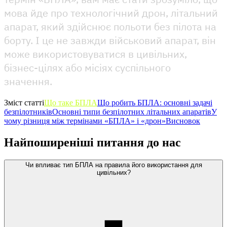
мова йде про технологічний дрон, літальний
апарат, який здійснює польоти без пілота на
борту. І це не завжди військовий апарат, він
може використовуватися в цивільних,
бізнес-цілях або місіях суспільного
значення.
Зміст статті
Що таке БПЛА
Що робить БПЛА: основні задачі
безпілотників
Основні типи безпілотних літальних апаратів
У
чому різниця між термінами «БПЛА» і «дрон»
Висновок
Найпоширеніші питання до нас
Чи впливає тип БПЛА на правила його використання для
цивільних?