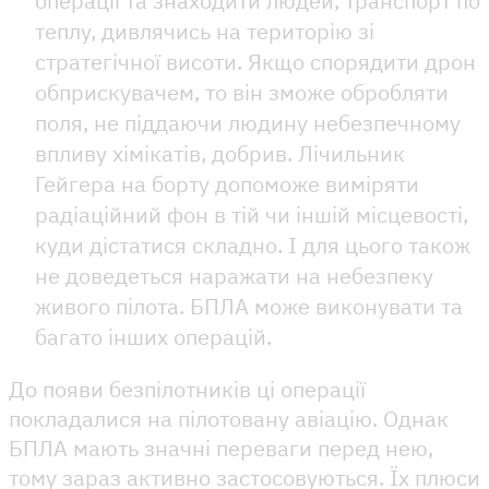
операції та знаходити людей, транспорт по
теплу, дивлячись на територію зі
стратегічної висоти. Якщо спорядити дрон
обприскувачем, то він зможе обробляти
поля, не піддаючи людину небезпечному
впливу хімікатів, добрив. Лічильник
Гейгера на борту допоможе виміряти
радіаційний фон в тій чи іншій місцевості,
куди дістатися складно. І для цього також
не доведеться наражати на небезпеку
живого пілота. БПЛА може виконувати та
багато інших операцій.
До появи безпілотників ці операції
покладалися на пілотовану авіацію. Однак
БПЛА мають значні переваги перед нею,
тому зараз активно застосовуються. Їх плюси