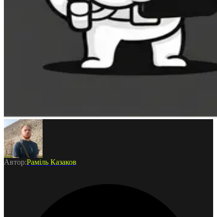
Виробники БПЛА
Виробники РЕБ
Виробники НРК
Школи
Автор:
Раміль
Казаков