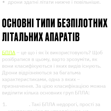
дрони здатні літати нижче і повільніше.
ОСНОВНІ ТИПИ БЕЗПІЛОТНИХ
ЛІТАЛЬНИХ АПАРАТІВ
БПЛА
– це що і як їх використовують? Щоб
розібратися в цьому, варто зрозуміти, як
вони класифікуються і яких видів існують.
Дрони відрізняються за багатьма
характеристиками, одна з яких –
призначення. За цією класифікацією можна
виділити кілька основних груп БПЛА:
Цивільні
. Такі БПЛА недорогі, прості за