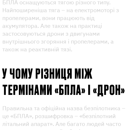
БПЛА оснащуються тягою різного типу.
Найпоширеніша тяга – на електромоторі з
пропелерами, вони працюють від
акумулятора. Але також на практиці
застосовуються дрони з двигунами
внутрішнього згоряння і пропелерами, а
також на реактивній тязі.
У ЧОМУ РІЗНИЦЯ МІЖ
ТЕРМІНАМИ «БПЛА» І «ДРОН»
Правильна та офіційна назва безпілотника –
це «БПЛА», розшифровка – «безпілотний
літальний апарат». Але багато людей часто