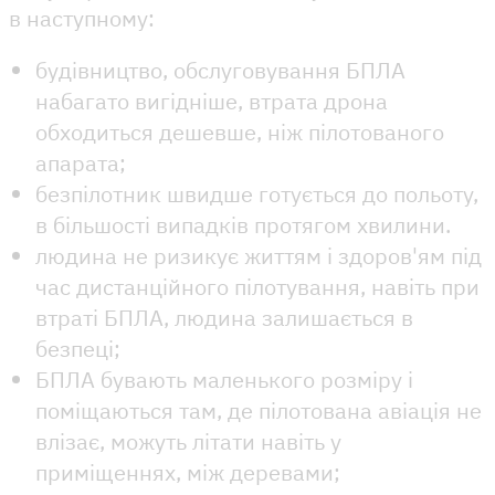
в наступному:
будівництво, обслуговування БПЛА
набагато вигідніше, втрата дрона
обходиться дешевше, ніж пілотованого
апарата;
безпілотник швидше готується до польоту,
в більшості випадків протягом хвилини.
людина не ризикує життям і здоров'ям під
час дистанційного пілотування, навіть при
втраті БПЛА, людина залишається в
безпеці;
БПЛА бувають маленького розміру і
поміщаються там, де пілотована авіація не
влізає, можуть літати навіть у
приміщеннях, між деревами;