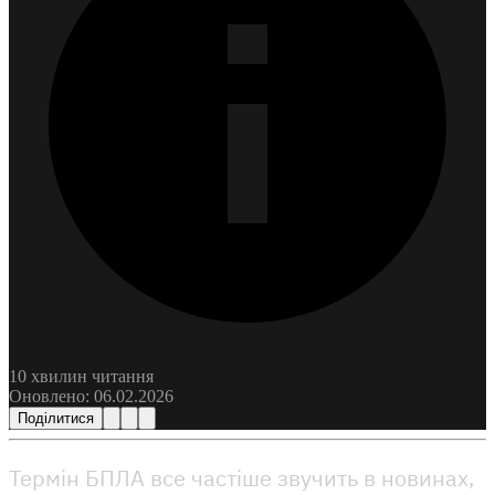
Школи операторів
Школи інженерів
Державні навчальні заклади
Загальна військова підготовка
Дивитись всі
10 хвилин
читання
Оновлено:
06.02.2026
Поділитися
Термін БПЛА все частіше звучить в новинах,