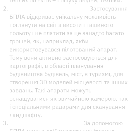
теплих об'єктів – пошуку людей, техніки.
Картографії та аерозйомки.
Застосування
БПЛА відкриває унікальну можливість
поглянути на світ з висоти пташиного
польоту і не платити за це занадто багато
грошей, як, наприклад, якби
використовувався пілотований апарат.
Тому вони активно застосовуються для
картографії, в області планування
будівництва будівель, міст, в туризмі, для
створення 3D моделей місцевості та інших
завдань. Такі апарати можуть
оснащуватися як звичайною камерою, так
і спеціальними радарами для сканування
ландшафту.
Патрулювання територій.
За допомогою