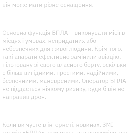
він може мати різне оснащення.
Основна функція БПЛА – виконувати місії в
місцях і умовах, непридатних або
небезпечних для живої людини. Крім того,
такі апарати ефективно замінили авіацію,
пілотовану зі свого власного борту, оскільки
є більш вигідними, простими, надійними,
безпечними, маневреними. Оператор БПЛА
не піддається ніякому ризику, куди б він не
направив дрон.
Коли ви чуєте в інтернеті, новинах, ЗМІ
термін «БПЛА», вам має стати зрозуміло, що