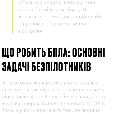
літальний апарат, який здатний
літати без пілота на борту. Він
керується з землі дистанційно або
за допомогою автоматичної
програми.
ЩО РОБИТЬ БПЛА: ОСНОВНІ
ЗАДАЧІ БЕЗПІЛОТНИКІВ
Як вже було сказано, безпілотні літальні
апарати застосовуються зовсім не тільки у
військовій сфері. У них є безліч завдань і в
мирних сферах. Основна перевага БПЛА в
тому, що вони працюють там, де людина