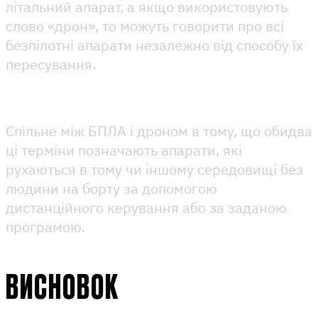
літальний апарат, а якщо використовують
слово «дрон», то можуть говорити про всі
безпілотні апарати незалежно від способу їх
пересування.
Спільне між БПЛА і дроном в тому, що обидва
ці терміни позначають апарати, які
рухаються в тому чи іншому середовищі без
людини на борту за допомогою
дистанційного керування або за заданою
програмою.
ВИСНОВОК