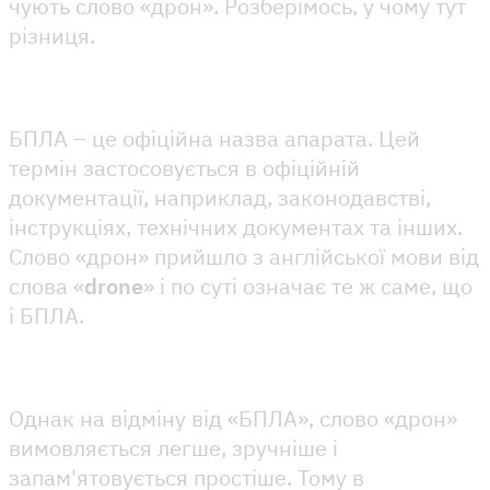
чують слово «дрон». Розберімось, у чому тут
різниця.
БПЛА – це офіційна назва апарата. Цей
термін застосовується в офіційній
документації, наприклад, законодавстві,
інструкціях, технічних документах та інших.
Слово «дрон» прийшло з англійської мови від
слова «
drone
» і по суті означає те ж саме, що
і БПЛА.
Однак на відміну від «БПЛА», слово «дрон»
вимовляється легше, зручніше і
запам'ятовується простіше. Тому в