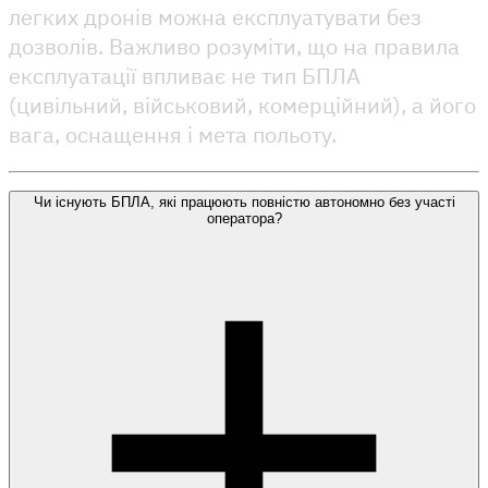
легких дронів можна експлуатувати без
дозволів. Важливо розуміти, що на правила
експлуатації впливає не тип БПЛА
(цивільний, військовий, комерційний), а його
вага, оснащення і мета польоту.
Чи існують БПЛА, які працюють повністю автономно без участі
оператора?