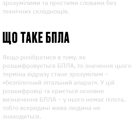
зрозумілими та простими словами без
технічних складнощів.
ЩО ТАКЕ БПЛА
Якщо розібратися в тому, як
розшифровується БПЛА, то значення цього
терміна відразу стане зрозумілим –
«безпілотний літальний апарат». У цій
розшифровці та криється основне
визначення БПЛА – у нього немає пілота,
тобто всередині жива людина не
знаходиться.