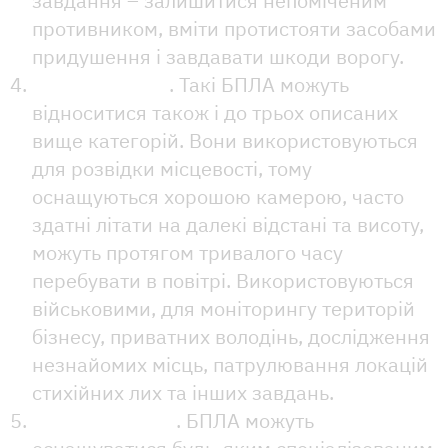
завдання – залишитися непоміченим
противником, вміти протистояти засобами
придушення і завдавати шкоди ворогу.
Розвідувальні
. Такі БПЛА можуть
відноситися також і до трьох описаних
вище категорій. Вони використовуються
для розвідки місцевості, тому
оснащуються хорошою камерою, часто
здатні літати на далекі відстані та висоту,
можуть протягом тривалого часу
перебувати в повітрі. Використовуються
військовими, для моніторингу територій
бізнесу, приватних володінь, дослідження
незнайомих місць, патрулювання локацій
стихійних лих та інших завдань.
Спеціалізовані
. БПЛА можуть