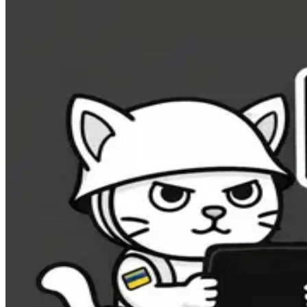
FPV-дрони та квадрокоптери
БПЛА літакового типу
Наземні дрони
Системи РЕБ
Системи РЕР
Виробники