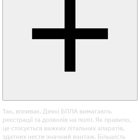
Так, впливає. Деякі БПЛА вимагають
реєстрації та дозволів на політ. Як правило,
це стосується важких літальних апаратів,
здатних нести значний вантаж. Більшість