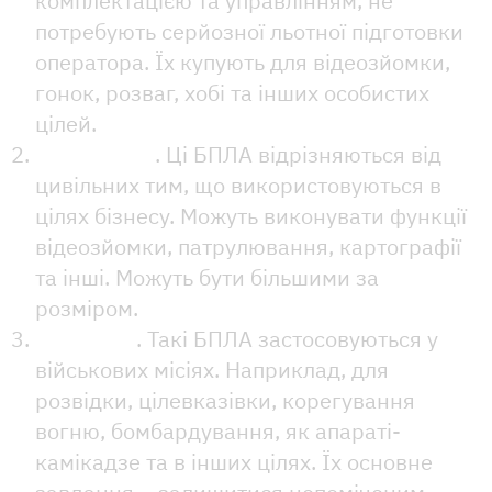
комплектацією та управлінням, не
потребують серйозної льотної підготовки
оператора. Їх купують для відеозйомки,
гонок, розваг, хобі та інших особистих
цілей.
Комерційні
. Ці БПЛА відрізняються від
цивільних тим, що використовуються в
цілях бізнесу. Можуть виконувати функції
відеозйомки, патрулювання, картографії
та інші. Можуть бути більшими за
розміром.
Військові
. Такі БПЛА застосовуються у
військових місіях. Наприклад, для
розвідки, цілевказівки, корегування
вогню, бомбардування, як апараті-
камікадзе та в інших цілях. Їх основне